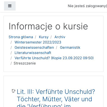
Panel boczny
Nie jesteś zalogowany(
Przejdź do głównej zawartości
Informacje o kursie
Strona główna
Kursy
Archiv
Wintersemester 2022/2023
Geisteswissenschaften
Germanistik
Literaturwissenschaft
Verführte Unschuld? (Kopie 23.09.2022 09:50)
Streszczenie
Lit. III: Verführte Unschuld?
Töchter, Mütter, Väter und
die 'Verführung' im