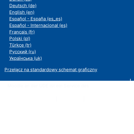
Deutsch ‎(de)‎
English ‎(en)‎
Español - España ‎(es_es)‎
Español - Internacional ‎(es)‎
Français ‎(fr)‎
Polski ‎(pl)‎
Türkçe ‎(tr)‎
Русский ‎(ru)‎
Українська ‎(uk)‎
Przełącz na standardowy schemat graficzny
Moodle an der UDE ist ein Service des
ZIM
Datenschutzerklärung
|
Impressum
|
Kontakt