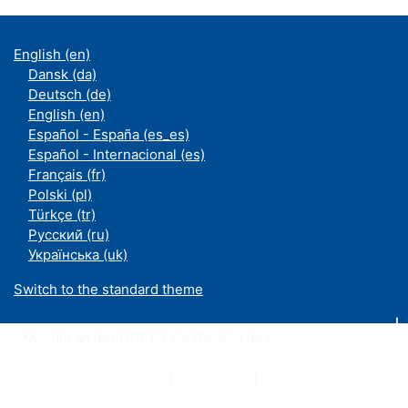
English ‎(en)‎
Dansk ‎(da)‎
Deutsch ‎(de)‎
English ‎(en)‎
Español - España ‎(es_es)‎
Español - Internacional ‎(es)‎
Français ‎(fr)‎
Polski ‎(pl)‎
Türkçe ‎(tr)‎
Русский ‎(ru)‎
Українська ‎(uk)‎
Switch to the standard theme
Moodle an der UDE ist ein Service des
ZIM
Datenschutzerklärung
|
Impressum
|
Kontakt