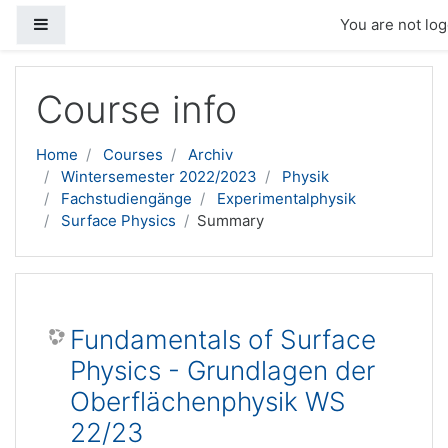
Side panel
You are not log
Skip to main content
Course info
Home
Courses
Archiv
Wintersemester 2022/2023
Physik
Fachstudiengänge
Experimentalphysik
Surface Physics
Summary
Fundamentals of Surface
Physics - Grundlagen der
Oberflächenphysik WS
22/23