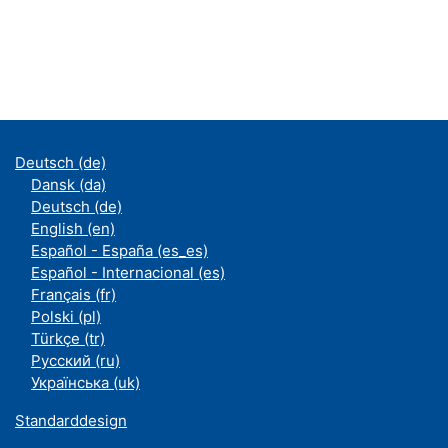
Deutsch ‎(de)‎
Dansk ‎(da)‎
Deutsch ‎(de)‎
English ‎(en)‎
Español - España ‎(es_es)‎
Español - Internacional ‎(es)‎
Français ‎(fr)‎
Polski ‎(pl)‎
Türkçe ‎(tr)‎
Русский ‎(ru)‎
Українська ‎(uk)‎
Standarddesign