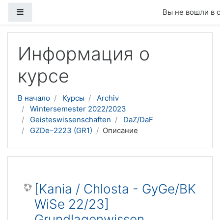
Боковая панель
Вы не вошли в 
Перейти к основному содержанию
Информация о
курсе
В начало
Курсы
Archiv
Wintersemester 2022/2023
Geisteswissenschaften
DaZ/DaF
GZDe–2223 (GR1)
Описание
[Kania / Chlosta - GyGe/BK
WiSe 22/23]
Grundlagenwissen