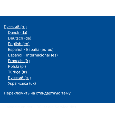
Русский ‎(ru)‎
Dansk ‎(da)‎
Deutsch ‎(de)‎
English ‎(en)‎
Español - España ‎(es_es)‎
Español - Internacional ‎(es)‎
Français ‎(fr)‎
Polski ‎(pl)‎
Türkçe ‎(tr)‎
Русский ‎(ru)‎
Українська ‎(uk)‎
Переключить на стандартную тему
Moodle an der UDE ist ein Service des
ZIM