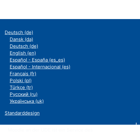
Deutsch ‎(de)‎
Dansk ‎(da)‎
Deutsch ‎(de)‎
English ‎(en)‎
Español - España ‎(es_es)‎
Español - Internacional ‎(es)‎
Français ‎(fr)‎
Polski ‎(pl)‎
Türkçe ‎(tr)‎
Русский ‎(ru)‎
Українська ‎(uk)‎
Standarddesign
Moodle an der UDE ist ein Service des
ZIM