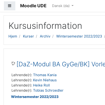
Moodle UDE
Sidepanel
Dansk ‎(da)‎
Gå til hovedindhold
Kursusinformation
Hjem
Kurser
Archiv
Wintersemester 2022/2023
[DaZ-Modul BA GyGe/BK] Vorle
Lehrende(r):
Thomas Kania
Lehrende(r):
Kevin Niehaus
Lehrende(r):
Heike Roll
Lehrende(r):
Tobias Schroedler
Wintersemester 2022/2023