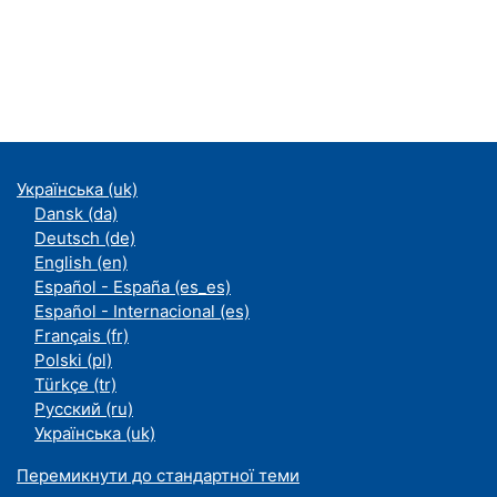
Українська ‎(uk)‎
Dansk ‎(da)‎
Deutsch ‎(de)‎
English ‎(en)‎
Español - España ‎(es_es)‎
Español - Internacional ‎(es)‎
Français ‎(fr)‎
Polski ‎(pl)‎
Türkçe ‎(tr)‎
Русский ‎(ru)‎
Українська ‎(uk)‎
Перемикнути до стандартної теми