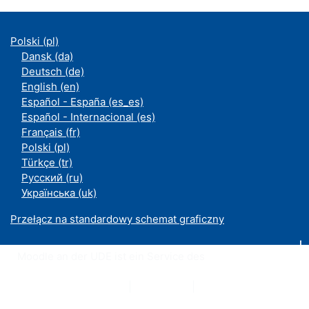
Polski ‎(pl)‎
Dansk ‎(da)‎
Deutsch ‎(de)‎
English ‎(en)‎
Español - España ‎(es_es)‎
Español - Internacional ‎(es)‎
Français ‎(fr)‎
Polski ‎(pl)‎
Türkçe ‎(tr)‎
Русский ‎(ru)‎
Українська ‎(uk)‎
Przełącz na standardowy schemat graficzny
Moodle an der UDE ist ein Service des
ZIM
Datenschutzerklärung
|
Impressum
|
Kontakt