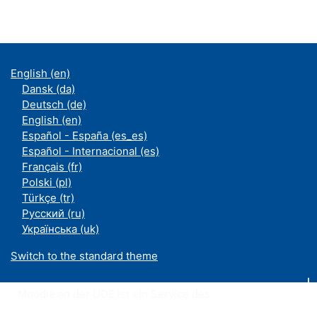
English ‎(en)‎
Dansk ‎(da)‎
Deutsch ‎(de)‎
English ‎(en)‎
Español - España ‎(es_es)‎
Español - Internacional ‎(es)‎
Français ‎(fr)‎
Polski ‎(pl)‎
Türkçe ‎(tr)‎
Русский ‎(ru)‎
Українська ‎(uk)‎
Switch to the standard theme
Moodle an der UDE ist ein Service des
ZIM