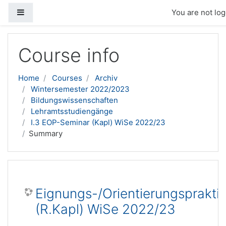
Side panel
You are not log
Skip to main content
Course info
Home
Courses
Archiv
Wintersemester 2022/2023
Bildungswissenschaften
Lehramtsstudiengänge
I.3 EOP-Seminar (Kapl) WiSe 2022/23
Summary
Eignungs-/Orientierungsprakti
(R.Kapl) WiSe 2022/23