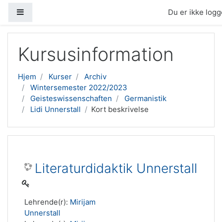
Sidepanel
Du er ikke logge
Gå til hovedindhold
Kursusinformation
Hjem
Kurser
Archiv
Wintersemester 2022/2023
Geisteswissenschaften
Germanistik
Lidi Unnerstall
Kort beskrivelse
Literaturdidaktik Unnerstall
Lehrende(r):
Mirijam
Unnerstall