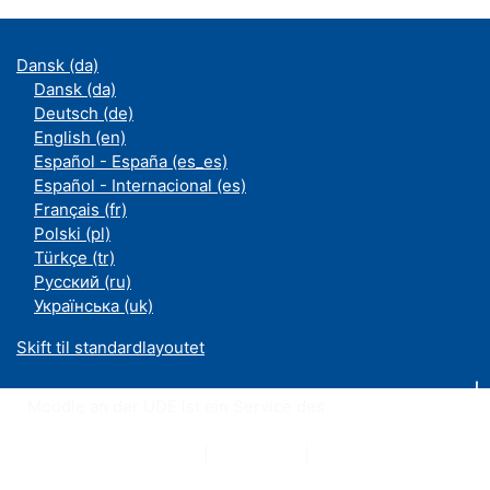
Dansk ‎(da)‎
Dansk ‎(da)‎
Deutsch ‎(de)‎
English ‎(en)‎
Español - España ‎(es_es)‎
Español - Internacional ‎(es)‎
Français ‎(fr)‎
Polski ‎(pl)‎
Türkçe ‎(tr)‎
Русский ‎(ru)‎
Українська ‎(uk)‎
Skift til standardlayoutet
Moodle an der UDE ist ein Service des
ZIM
Datenschutzerklärung
|
Impressum
|
Kontakt