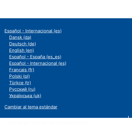
Español - Internacional ‎(es)‎
Dansk ‎(da)‎
Deutsch ‎(de)‎
English ‎(en)‎
Español - España ‎(es_es)‎
Español - Internacional ‎(es)‎
Français ‎(fr)‎
Polski ‎(pl)‎
Türkçe ‎(tr)‎
Русский ‎(ru)‎
Українська ‎(uk)‎
Cambiar al tema estándar
Moodle an der UDE ist ein Service des
ZIM