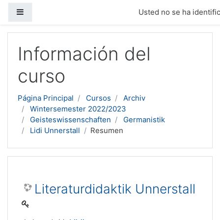
Panel lateral
Usted no se ha identific
Salta al contenido principal
Información del
curso
Página Principal
Cursos
Archiv
Wintersemester 2022/2023
Geisteswissenschaften
Germanistik
Lidi Unnerstall
Resumen
Literaturdidaktik Unnerstall