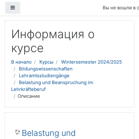
Боковая панель
Вы не вошли в 
Перейти к основному содержанию
Информация о
курсе
В начало
Курсы
Wintersemester 2024/2025
Bildungswissenschaften
Lehramtsstudiengänge
Belastung und Beanspruchung im
Lehrkräfteberuf
Описание
Belastung und