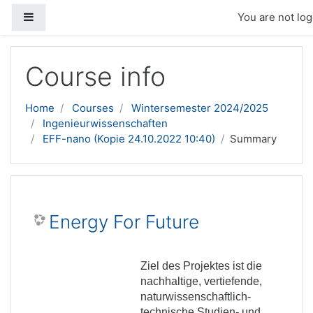
Side panel
You are not log
Skip to main content
Course info
Home
Courses
Wintersemester 2024/2025
Ingenieurwissenschaften
EFF-nano (Kopie 24.10.2022 10:40)
Summary
Energy For Future
Ziel des Projektes ist die
nachhaltige, vertiefende,
naturwissenschaftlich-
technische Studien- und