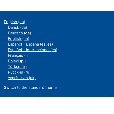
English ‎(en)‎
Dansk ‎(da)‎
Deutsch ‎(de)‎
English ‎(en)‎
Español - España ‎(es_es)‎
Español - Internacional ‎(es)‎
Français ‎(fr)‎
Polski ‎(pl)‎
Türkçe ‎(tr)‎
Русский ‎(ru)‎
Українська ‎(uk)‎
Switch to the standard theme
Moodle an der UDE ist ein Service des
ZIM
Datenschutzerklärung
|
Impressum
|