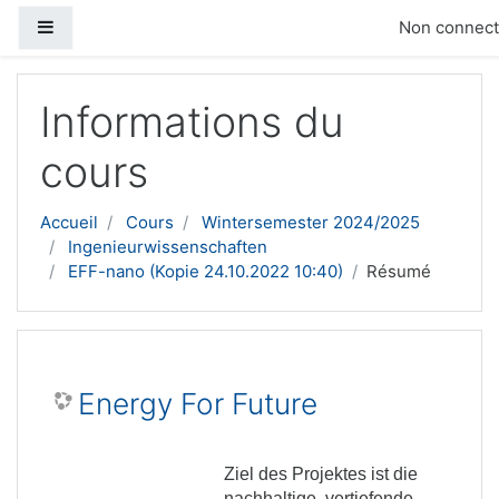
Panneau latéral
Non connecté
Passer au contenu principal
Informations du
cours
Accueil
Cours
Wintersemester 2024/2025
Ingenieurwissenschaften
EFF-nano (Kopie 24.10.2022 10:40)
Résumé
Energy For Future
Ziel des Projektes ist die
nachhaltige, vertiefende,