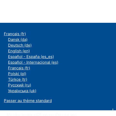
Français ‎(fr)‎
Dansk ‎(da)‎
Deutsch ‎(de)‎
English ‎(en)‎
Español - España ‎(es_es)‎
Español - Internacional ‎(es)‎
Français ‎(fr)‎
Polski ‎(pl)‎
Türkçe ‎(tr)‎
Русский ‎(ru)‎
Українська ‎(uk)‎
Passer au thème standard
Moodle an der UDE ist ein Service des