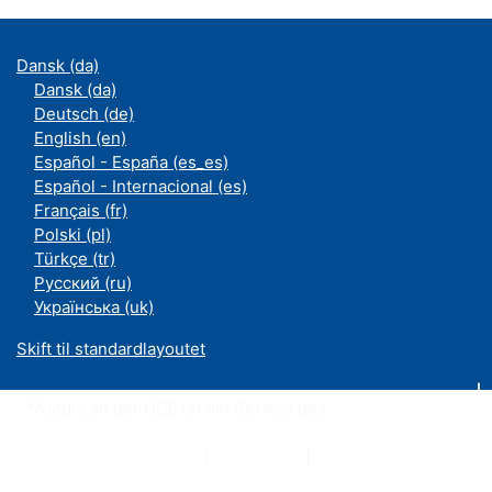
Dansk ‎(da)‎
Dansk ‎(da)‎
Deutsch ‎(de)‎
English ‎(en)‎
Español - España ‎(es_es)‎
Español - Internacional ‎(es)‎
Français ‎(fr)‎
Polski ‎(pl)‎
Türkçe ‎(tr)‎
Русский ‎(ru)‎
Українська ‎(uk)‎
Skift til standardlayoutet
Moodle an der UDE ist ein Service des
ZIM
Datenschutzerklärung
|
Impressum
|
Kontakt