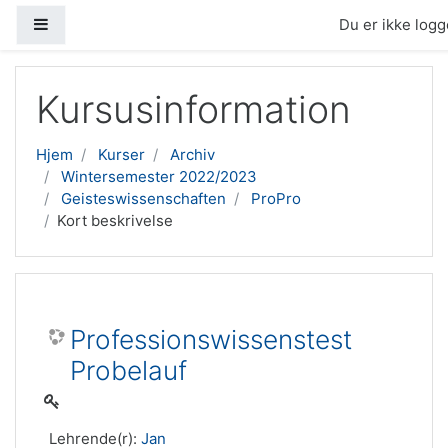
Sidepanel
Du er ikke logge
Gå til hovedindhold
Kursusinformation
Hjem
Kurser
Archiv
Wintersemester 2022/2023
Geisteswissenschaften
ProPro
Kort beskrivelse
Professionswissenstest
Probelauf
Lehrende(r):
Jan