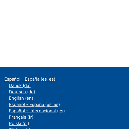
Español - España ‎(es_es)‎
Dansk ‎(da)‎
Deutsch ‎(de)‎
English ‎(en)‎
Español - España ‎(es_es)‎
Español - Internacional ‎(es)‎
Français ‎(fr)‎
Polski ‎(pl)‎