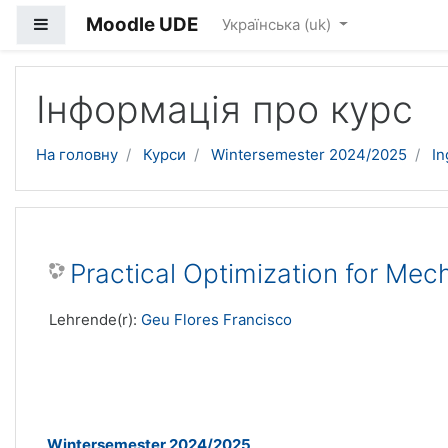
Moodle UDE
Бокова панель
Українська ‎(uk)‎
Перейти до головного вмісту
Інформація про курс
На головну
Курси
Wintersemester 2024/2025
In
Practical Optimization for Mec
Lehrende(r):
Geu Flores Francisco
Wintersemester 2024/2025