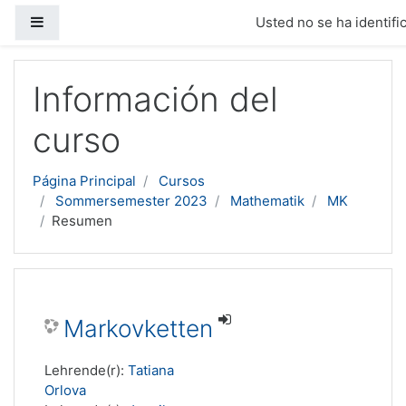
Panel lateral
Usted no se ha identific
Salta al contenido principal
Información del
curso
Página Principal
Cursos
Sommersemester 2023
Mathematik
MK
Resumen
Markovketten
Lehrende(r):
Tatiana
Orlova