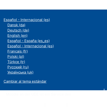
Español - Internacional ‎(es)‎
Dansk ‎(da)‎
Deutsch ‎(de)‎
English ‎(en)‎
Español - España ‎(es_es)‎
Español - Internacional ‎(es)‎
Français ‎(fr)‎
Polski ‎(pl)‎
Türkçe ‎(tr)‎
Русский ‎(ru)‎
Українська ‎(uk)‎
Cambiar al tema estándar
Moodle an der UDE ist ein Service des
ZIM
Datenschutzerklärung
|
Impressum
|