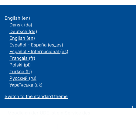
English ‎(en)‎
Dansk ‎(da)‎
Deutsch ‎(de)‎
English ‎(en)‎
Español - España ‎(es_es)‎
Español - Internacional ‎(es)‎
Français ‎(fr)‎
Polski ‎(pl)‎
Türkçe ‎(tr)‎
Русский ‎(ru)‎
Українська ‎(uk)‎
Switch to the standard theme
Moodle an der UDE ist ein Service des
ZIM
Datenschutzerklärung
|
Impressum
|
Kontakt