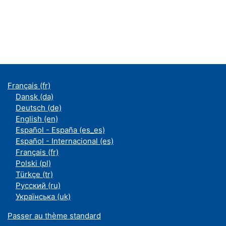
Français ‎(fr)‎
Dansk ‎(da)‎
Deutsch ‎(de)‎
English ‎(en)‎
Español - España ‎(es_es)‎
Español - Internacional ‎(es)‎
Français ‎(fr)‎
Polski ‎(pl)‎
Türkçe ‎(tr)‎
Русский ‎(ru)‎
Українська ‎(uk)‎
Passer au thème standard