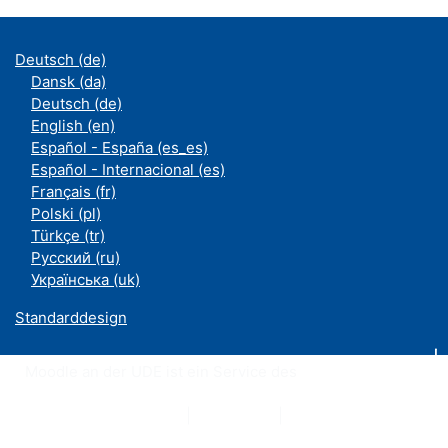
Deutsch ‎(de)‎
Dansk ‎(da)‎
Deutsch ‎(de)‎
English ‎(en)‎
Español - España ‎(es_es)‎
Español - Internacional ‎(es)‎
Français ‎(fr)‎
Polski ‎(pl)‎
Türkçe ‎(tr)‎
Русский ‎(ru)‎
Українська ‎(uk)‎
Standarddesign
Moodle an der UDE ist ein Service des
ZIM
Datenschutzerklärung
|
Impressum
|
Kontakt