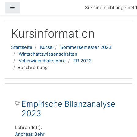
Website-Übersicht
Sie sind nicht angemelde
Zum Hauptinhalt
Kursinformation
Startseite
Kurse
Sommersemester 2023
Wirtschaftswissenschaften
Volkswirtschaftslehre
EB 2023
Beschreibung
Empirische Bilanzanalyse
2023
Lehrende(r):
Andreas Behr