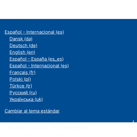
Español - Internacional ‎(es)‎
Dansk ‎(da)‎
Deutsch ‎(de)‎
English ‎(en)‎
Español - España ‎(es_es)‎
Español - Internacional ‎(es)‎
Français ‎(fr)‎
Polski ‎(pl)‎
Türkçe ‎(tr)‎
Русский ‎(ru)‎
Українська ‎(uk)‎
Cambiar al tema estándar
Moodle an der UDE ist ein Service des
ZIM