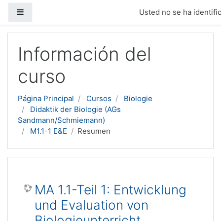
Panel lateral
Usted no se ha identific
Salta al contenido principal
Información del
curso
Página Principal
Cursos
Biologie
Didaktik der Biologie (AGs
Sandmann/Schmiemann)
M1.1-1 E&E
Resumen
MA 1.1-Teil 1: Entwicklung
und Evaluation von
Biologieunterricht