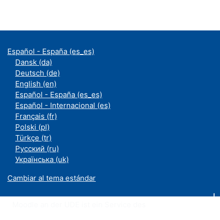
Español - España ‎(es_es)‎
Dansk ‎(da)‎
Deutsch ‎(de)‎
English ‎(en)‎
Español - España ‎(es_es)‎
Español - Internacional ‎(es)‎
Français ‎(fr)‎
Polski ‎(pl)‎
Türkçe ‎(tr)‎
Русский ‎(ru)‎
Українська ‎(uk)‎
Cambiar al tema estándar
Moodle an der UDE ist ein Service des
ZIM