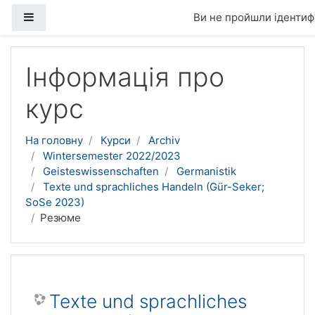
Бокова панель
Ви не пройшли ідентифі
Перейти до головного вмісту
Інформація про
курс
На головну
Курси
Archiv
Wintersemester 2022/2023
Geisteswissenschaften
Germanistik
Texte und sprachliches Handeln (Gür-Seker;
SoSe 2023)
Резюме
Texte und sprachliches