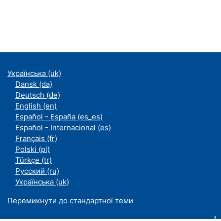
Українська ‎(uk)‎
Dansk ‎(da)‎
Deutsch ‎(de)‎
English ‎(en)‎
Español - España ‎(es_es)‎
Español - Internacional ‎(es)‎
Français ‎(fr)‎
Polski ‎(pl)‎
Türkçe ‎(tr)‎
Русский ‎(ru)‎
Українська ‎(uk)‎
Перемикнути до стандартної теми