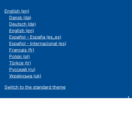
English ‎(en)‎
Dansk ‎(da)‎
Deutsch ‎(de)‎
English ‎(en)‎
Español - España ‎(es_es)‎
Español - Internacional ‎(es)‎
Français ‎(fr)‎
Polski ‎(pl)‎
Türkçe ‎(tr)‎
Русский ‎(ru)‎
Українська ‎(uk)‎
Switch to the standard theme
Moodle an der UDE ist ein Service des
ZIM
Datenschutzerklärung
|
Impressum
|
Kontakt