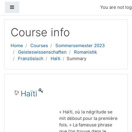
Side panel
You are not log
Skip to main content
Course info
Home
Courses
Sommersemester 2023
Geisteswissenschaften
Romanistik
Französisch
Haïti
Summary
Haïti
« Ha
ï
ti, où la négritude se
mit débout pour la première
fois. » La fameuse phrase
que l’on trouve dans le