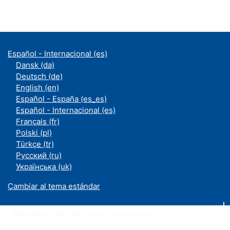
Español - Internacional ‎(es)‎
Dansk ‎(da)‎
Deutsch ‎(de)‎
English ‎(en)‎
Español - España ‎(es_es)‎
Español - Internacional ‎(es)‎
Français ‎(fr)‎
Polski ‎(pl)‎
Türkçe ‎(tr)‎
Русский ‎(ru)‎
Українська ‎(uk)‎
Cambiar al tema estándar
Moodle an der UDE ist ein Service des
ZIM