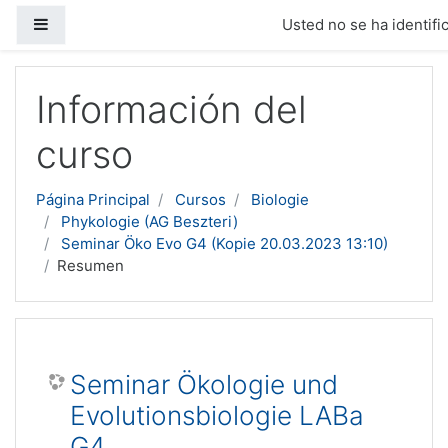
Panel lateral
Usted no se ha identific
Salta al contenido principal
Información del
curso
Página Principal
Cursos
Biologie
Phykologie (AG Beszteri)
Seminar Öko Evo G4 (Kopie 20.03.2023 13:10)
Resumen
Seminar Ökologie und
Evolutionsbiologie LABa
G4