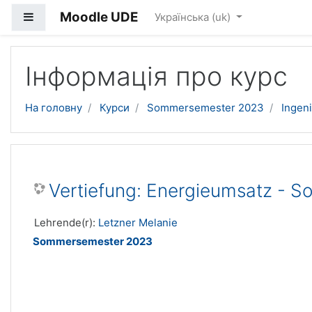
Moodle UDE
Бокова панель
Українська ‎(uk)‎
Перейти до головного вмісту
Інформація про курс
На головну
Курси
Sommersemester 2023
Ingen
Vertiefung: Energieumsatz - 
Lehrende(r):
Letzner Melanie
Sommersemester 2023