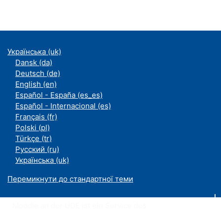
Українська ‎(uk)‎
Dansk ‎(da)‎
Deutsch ‎(de)‎
English ‎(en)‎
Español - España ‎(es_es)‎
Español - Internacional ‎(es)‎
Français ‎(fr)‎
Polski ‎(pl)‎
Türkçe ‎(tr)‎
Русский ‎(ru)‎
Українська ‎(uk)‎
Перемикнути до стандартної теми
Moodle an der UDE ist ein Service des
ZIM