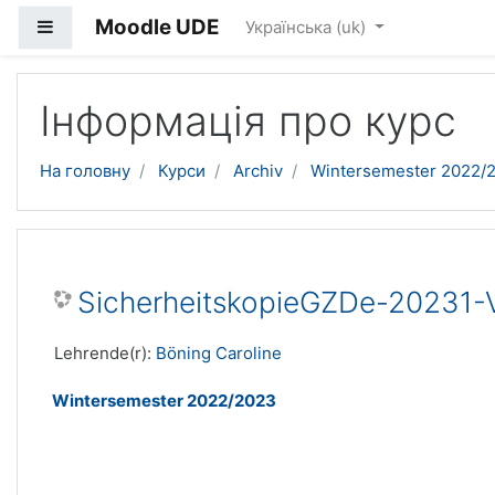
Moodle UDE
Бокова панель
Українська ‎(uk)‎
Перейти до головного вмісту
Інформація про курс
На головну
Курси
Archiv
Wintersemester 2022/
SicherheitskopieGZDe-20231-
Lehrende(r):
Böning Caroline
Wintersemester 2022/2023