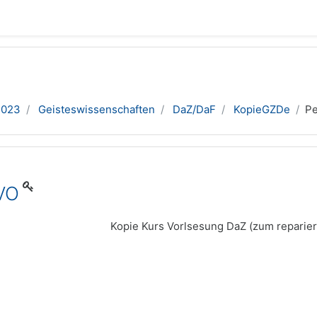
2023
Geisteswissenschaften
DaZ/DaF
KopieGZDe
Р
VO
Kopie Kurs Vorlsesung DaZ (zum reparier