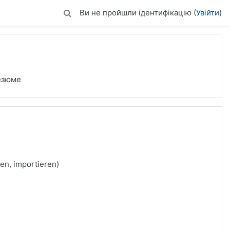
Ви не пройшли ідентифікацію (
Увійти
)
езюме
en, importieren)