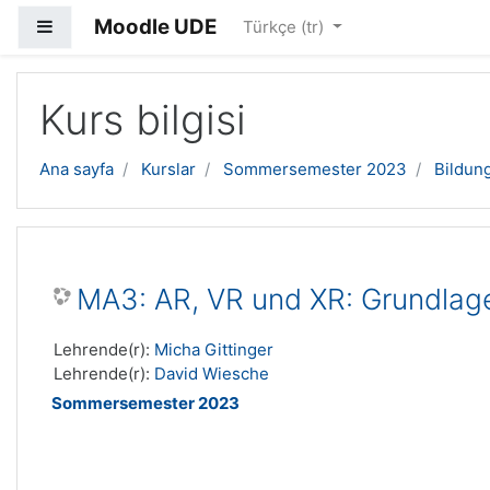
Moodle UDE
Yan panel
Türkçe ‎(tr)‎
Ana içeriğe geç
Kurs bilgisi
Ana sayfa
Kurslar
Sommersemester 2023
Bildun
MA3: AR, VR und XR: Grundla
Lehrende(r):
Micha Gittinger
Lehrende(r):
David Wiesche
Sommersemester 2023