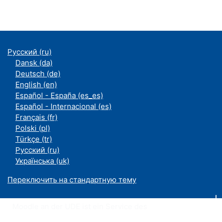
Русский ‎(ru)‎
Dansk ‎(da)‎
Deutsch ‎(de)‎
English ‎(en)‎
Español - España ‎(es_es)‎
Español - Internacional ‎(es)‎
Français ‎(fr)‎
Polski ‎(pl)‎
Türkçe ‎(tr)‎
Русский ‎(ru)‎
Українська ‎(uk)‎
Переключить на стандартную тему
Moodle an der UDE ist ein Service des
ZIM