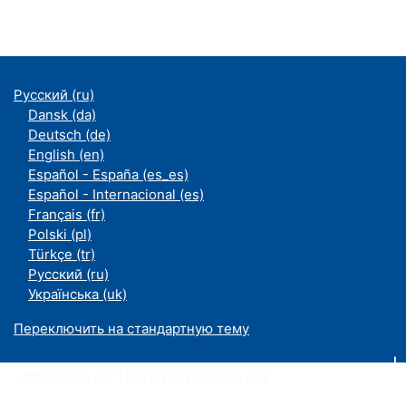
Русский ‎(ru)‎
Dansk ‎(da)‎
Deutsch ‎(de)‎
English ‎(en)‎
Español - España ‎(es_es)‎
Español - Internacional ‎(es)‎
Français ‎(fr)‎
Polski ‎(pl)‎
Türkçe ‎(tr)‎
Русский ‎(ru)‎
Українська ‎(uk)‎
Переключить на стандартную тему
Moodle an der UDE ist ein Service des
ZIM