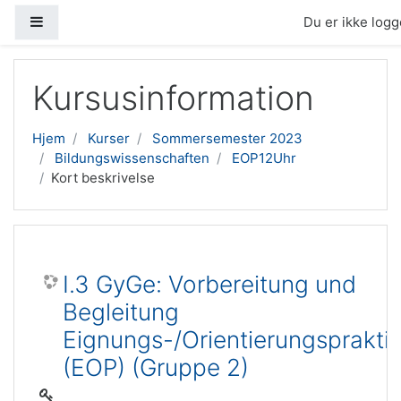
Sidepanel
Du er ikke logge
Gå til hovedindhold
Kursusinformation
Hjem
Kurser
Sommersemester 2023
Bildungswissenschaften
EOP12Uhr
Kort beskrivelse
I.3 GyGe: Vorbereitung und
Begleitung
Eignungs-/Orientierungsprakti
(EOP) (Gruppe 2)