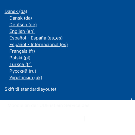
Dansk ‎(da)‎
Dansk ‎(da)‎
Deutsch ‎(de)‎
English ‎(en)‎
Español - España ‎(es_es)‎
Español - Internacional ‎(es)‎
Français ‎(fr)‎
Polski ‎(pl)‎
Türkçe ‎(tr)‎
Русский ‎(ru)‎
Українська ‎(uk)‎
Skift til standardlayoutet
Moodle an der UDE ist ein Service des
ZIM
Datenschutzerklärung
|
Impressum
|
Kontakt