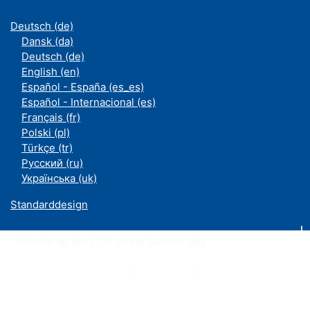
Deutsch ‎(de)‎
Dansk ‎(da)‎
Deutsch ‎(de)‎
English ‎(en)‎
Español - España ‎(es_es)‎
Español - Internacional ‎(es)‎
Français ‎(fr)‎
Polski ‎(pl)‎
Türkçe ‎(tr)‎
Русский ‎(ru)‎
Українська ‎(uk)‎
Standarddesign
Moodle an der UDE ist ein Service des
ZIM
Datenschutzerklärung
|
Impressum
|
Kontakt