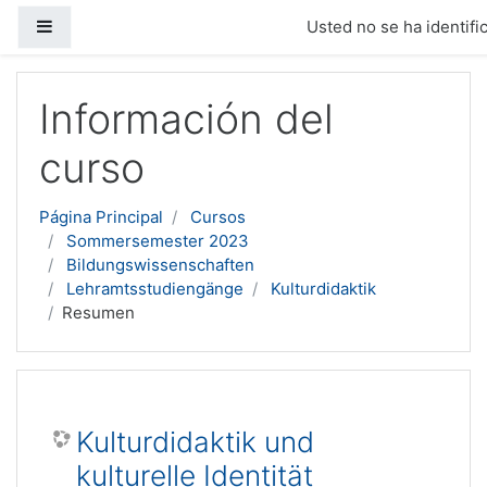
Panel lateral
Usted no se ha identific
Salta al contenido principal
Información del
curso
Página Principal
Cursos
Sommersemester 2023
Bildungswissenschaften
Lehramtsstudiengänge
Kulturdidaktik
Resumen
Kulturdidaktik und
kulturelle Identität