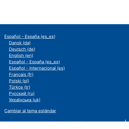
Español - España ‎(es_es)‎
Dansk ‎(da)‎
Deutsch ‎(de)‎
English ‎(en)‎
Español - España ‎(es_es)‎
Español - Internacional ‎(es)‎
Français ‎(fr)‎
Polski ‎(pl)‎
Türkçe ‎(tr)‎
Русский ‎(ru)‎
Українська ‎(uk)‎
Cambiar al tema estándar
Moodle an der UDE ist ein Service des