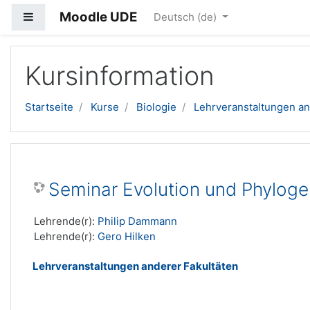
Moodle UDE
Website-Übersicht
Deutsch ‎(de)‎
Zum Hauptinhalt
Kursinformation
Startseite
Kurse
Biologie
Lehrveranstaltungen an
Seminar Evolution und Phylog
Lehrende(r):
Philip Dammann
Lehrende(r):
Gero Hilken
Lehrveranstaltungen anderer Fakultäten