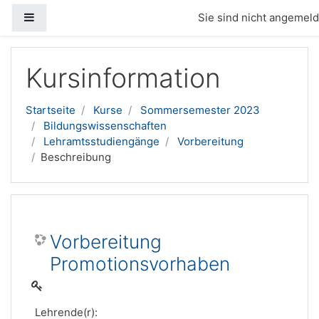
Website-Übersicht
Sie sind nicht angemelde
Zum Hauptinhalt
Kursinformation
Startseite
Kurse
Sommersemester 2023
Bildungswissenschaften
Lehramtsstudiengänge
Vorbereitung
Beschreibung
Vorbereitung
Promotionsvorhaben
Lehrende(r):