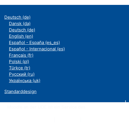
Deutsch ‎(de)‎
Dansk ‎(da)‎
Deutsch ‎(de)‎
English ‎(en)‎
Español - España ‎(es_es)‎
Español - Internacional ‎(es)‎
Français ‎(fr)‎
Polski ‎(pl)‎
Türkçe ‎(tr)‎
Русский ‎(ru)‎
Українська ‎(uk)‎
Standarddesign
Moodle an der UDE ist ein Service des
ZIM
Datenschutzerklärung
|
Impressum
|
Kontakt