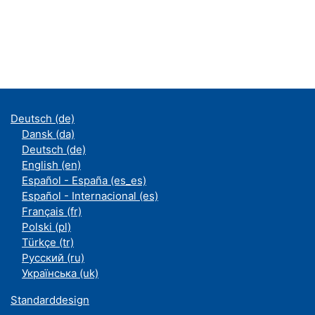
Deutsch ‎(de)‎
Dansk ‎(da)‎
Deutsch ‎(de)‎
English ‎(en)‎
Español - España ‎(es_es)‎
Español - Internacional ‎(es)‎
Français ‎(fr)‎
Polski ‎(pl)‎
Türkçe ‎(tr)‎
Русский ‎(ru)‎
Українська ‎(uk)‎
Standarddesign