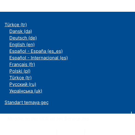
Türkçe ‎(tr)‎
Dansk ‎(da)‎
Deutsch ‎(de)‎
English ‎(en)‎
Español - España ‎(es_es)‎
Español - Internacional ‎(es)‎
Français ‎(fr)‎
Polski ‎(pl)‎
Türkçe ‎(tr)‎
Русский ‎(ru)‎
Українська ‎(uk)‎
Standart temaya geç
Moodle an der UDE ist ein Service des
ZIM
Datenschutzerklärung
|
Impressum
|