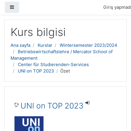
Yan panel
Giriş yapmadı
Ana içeriğe geç
Kurs bilgisi
Ana sayfa
Kurslar
Wintersemester 2023/2024
Betriebswirtschaftslehre / Mercator School of
Management
Center für Studierenden-Services
UNI on TOP 2023
Özet
UNI on TOP 2023