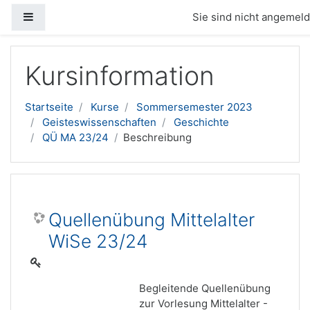
Website-Übersicht
Sie sind nicht angemelde
Zum Hauptinhalt
Kursinformation
Startseite
Kurse
Sommersemester 2023
Geisteswissenschaften
Geschichte
QÜ MA 23/24
Beschreibung
Quellenübung Mittelalter
WiSe 23/24
Begleitende Quellenübung
zur Vorlesung Mittelalter -