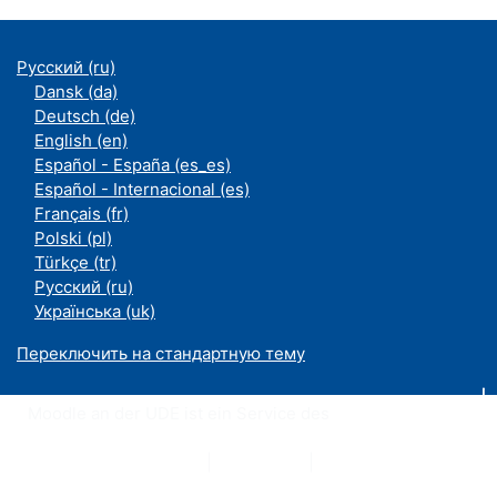
Русский ‎(ru)‎
Dansk ‎(da)‎
Deutsch ‎(de)‎
English ‎(en)‎
Español - España ‎(es_es)‎
Español - Internacional ‎(es)‎
Français ‎(fr)‎
Polski ‎(pl)‎
Türkçe ‎(tr)‎
Русский ‎(ru)‎
Українська ‎(uk)‎
Переключить на стандартную тему
Moodle an der UDE ist ein Service des
ZIM
Datenschutzerklärung
|
Impressum
|
Kontakt