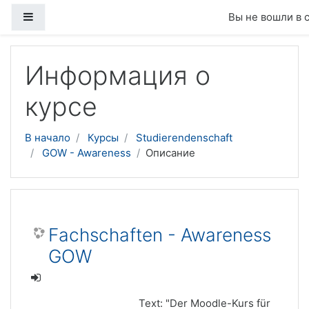
Боковая панель
Вы не вошли в 
Перейти к основному содержанию
Информация о
курсе
В начало
Курсы
Studierendenschaft
GOW - Awareness
Описание
Fachschaften - Awareness
GOW
Text: "Der Moodle-Kurs für