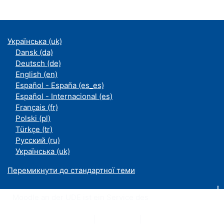
Українська ‎(uk)‎
Dansk ‎(da)‎
Deutsch ‎(de)‎
English ‎(en)‎
Español - España ‎(es_es)‎
Español - Internacional ‎(es)‎
Français ‎(fr)‎
Polski ‎(pl)‎
Türkçe ‎(tr)‎
Русский ‎(ru)‎
Українська ‎(uk)‎
Перемикнути до стандартної теми
Moodle an der UDE ist ein Service des
ZIM
Datenschutzerklärung
|
Impressum
|