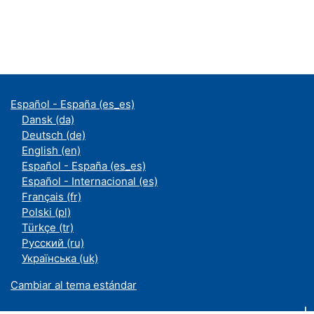
Español - España ‎(es_es)‎
Dansk ‎(da)‎
Deutsch ‎(de)‎
English ‎(en)‎
Español - España ‎(es_es)‎
Español - Internacional ‎(es)‎
Français ‎(fr)‎
Polski ‎(pl)‎
Türkçe ‎(tr)‎
Русский ‎(ru)‎
Українська ‎(uk)‎
Cambiar al tema estándar