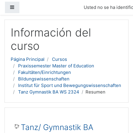
Panel lateral
Usted no se ha identific
Salta al contenido principal
Información del
curso
Página Principal
Cursos
Praxissemester Master of Education
Fakultäten/Einrichtungen
Bildungswissenschaften
Institut für Sport und Bewegungswissenschaften
Tanz Gymnastik BA WS 2324
Resumen
Tanz/ Gymnastik BA