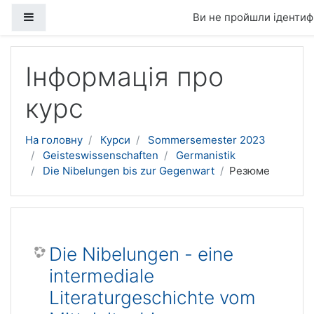
Бокова панель
Ви не пройшли ідентифі
Перейти до головного вмісту
Інформація про
курс
На головну
Курси
Sommersemester 2023
Geisteswissenschaften
Germanistik
Die Nibelungen bis zur Gegenwart
Резюме
Die Nibelungen - eine
intermediale
Literaturgeschichte vom