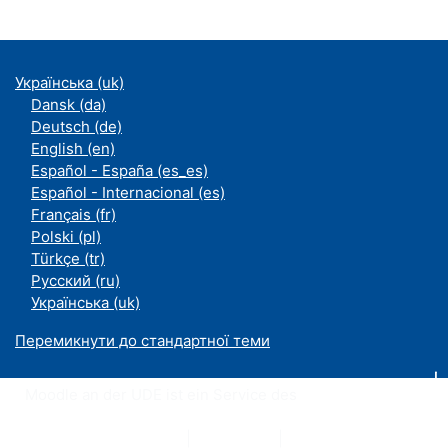
Українська ‎(uk)‎
Dansk ‎(da)‎
Deutsch ‎(de)‎
English ‎(en)‎
Español - España ‎(es_es)‎
Español - Internacional ‎(es)‎
Français ‎(fr)‎
Polski ‎(pl)‎
Türkçe ‎(tr)‎
Русский ‎(ru)‎
Українська ‎(uk)‎
Перемикнути до стандартної теми
Moodle an der UDE ist ein Service des
ZIM
Datenschutzerklärung
|
Impressum
|