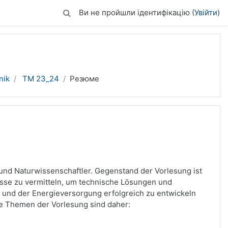
Ви не пройшли ідентифікацію (
Увійти
)
nik
TM 23_24
Резюме
 und Naturwissenschaftler. Gegenstand der Vorlesung ist
sse zu vermitteln, um technische Lösungen und
e und der Energieversorgung erfolgreich zu entwickeln
he Themen der Vorlesung sind daher: