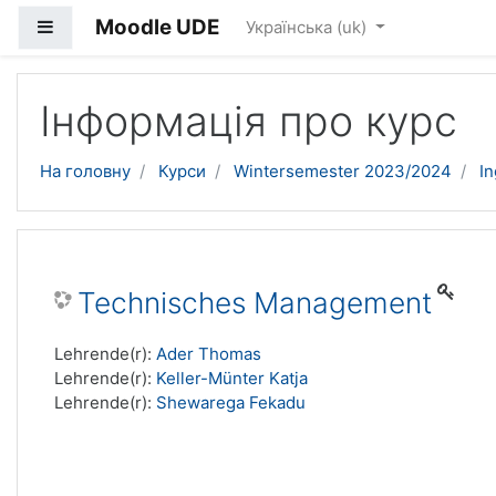
Moodle UDE
Бокова панель
Українська ‎(uk)‎
Перейти до головного вмісту
Інформація про курс
На головну
Курси
Wintersemester 2023/2024
I
Technisches Management
Lehrende(r):
Ader Thomas
Lehrende(r):
Keller-Münter Katja
Lehrende(r):
Shewarega Fekadu