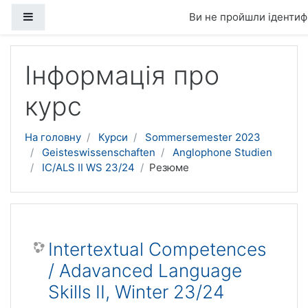
Бокова панель
Ви не пройшли ідентифі
Перейти до головного вмісту
Інформація про
курс
На головну
Курси
Sommersemester 2023
Geisteswissenschaften
Anglophone Studien
IC/ALS II WS 23/24
Резюме
Intertextual Competences
/ Adavanced Language
Skills II, Winter 23/24