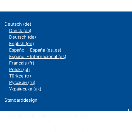
Deutsch ‎(de)‎
Dansk ‎(da)‎
Deutsch ‎(de)‎
English ‎(en)‎
Español - España ‎(es_es)‎
Español - Internacional ‎(es)‎
Français ‎(fr)‎
Polski ‎(pl)‎
Türkçe ‎(tr)‎
Русский ‎(ru)‎
Українська ‎(uk)‎
Standarddesign
Moodle an der UDE ist ein Service des
ZIM
Datenschutzerklärung
|
Impressum
|