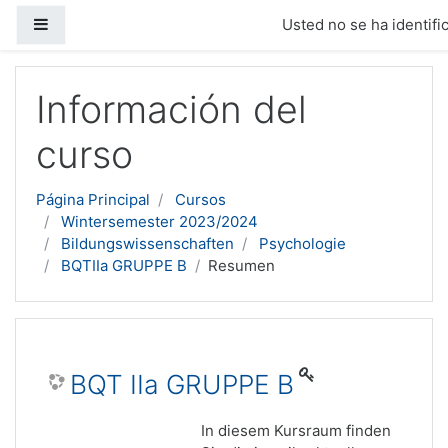
Panel lateral
Usted no se ha identific
Salta al contenido principal
Información del
curso
Página Principal
Cursos
Wintersemester 2023/2024
Bildungswissenschaften
Psychologie
BQTIIa GRUPPE B
Resumen
BQT IIa GRUPPE B
In diesem Kursraum finden