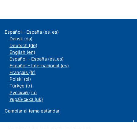
Español - España ‎(es_es)‎
Dansk ‎(da)‎
Deutsch ‎(de)‎
English ‎(en)‎
Español - España ‎(es_es)‎
Español - Internacional ‎(es)‎
Français ‎(fr)‎
Polski ‎(pl)‎
Türkçe ‎(tr)‎
Русский ‎(ru)‎
Українська ‎(uk)‎
Cambiar al tema estándar
Moodle an der UDE ist ein Service des
ZIM