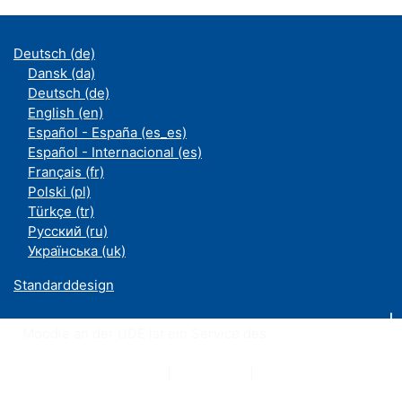
Deutsch ‎(de)‎
Dansk ‎(da)‎
Deutsch ‎(de)‎
English ‎(en)‎
Español - España ‎(es_es)‎
Español - Internacional ‎(es)‎
Français ‎(fr)‎
Polski ‎(pl)‎
Türkçe ‎(tr)‎
Русский ‎(ru)‎
Українська ‎(uk)‎
Standarddesign
Moodle an der UDE ist ein Service des
ZIM
Datenschutzerklärung
|
Impressum
|
Kontakt