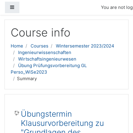
Side panel
You are not log
Skip to main content
Course info
Home
Courses
Wintersemester 2023/2024
Ingenieurwissenschaften
Wirtschaftsingenieurwesen
Übung Prüfungsvorbereitung GL
Perso_WiSe2023
Summary
Übungstermin
Klausurvorbereitung zu
"Grundlagen des