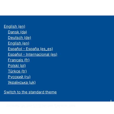
English ‎(en)‎
Dansk ‎(da)‎
Deutsch ‎(de)‎
English ‎(en)‎
Español - España ‎(es_es)‎
Español - Internacional ‎(es)‎
Français ‎(fr)‎
Polski ‎(pl)‎
Türkçe ‎(tr)‎
Русский ‎(ru)‎
Українська ‎(uk)‎
Switch to the standard theme
Moodle an der UDE ist ein Service des
ZIM